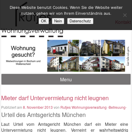
Diese Website benutzt Cookies. Wenn Sie die Website weiter
nutzen, gehen wir von Ihrem Einverständnis aus.
Kontakt
OK
Nein
Datenschutz
Menu
Mieter darf Untervermietung nicht leugnen
Publiziert am
8. November 2013
von
Rutjes Wohnungsverwaltung -Betreuung-
Urteil des Amtsgerichts München
Laut Urteil vom Amtsgericht München darf ein Mieter eine
Untervermietung nicht leugnen. Verneint er wahrheitswidrig