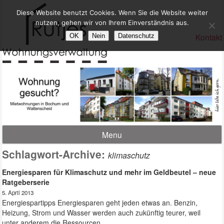
Diese Website benutzt Cookies. Wenn Sie die Website weiter
nutzen, gehen wir von Ihrem Einverständnis aus.
Kontakt
OK
Nein
Datenschutz
Menu
Schlagwort-Archive:
klimaschutz
Energiesparen für Klimaschutz und mehr im Geldbeutel – neue
Ratgeberserie
5. April 2013
Energiespartipps Energiesparen geht jeden etwas an. Benzin,
Heizung, Strom und Wasser werden auch zukünftig teurer, weil
unter anderem die Ressourcen …