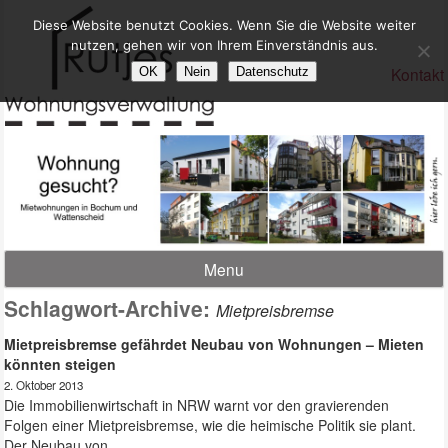
Diese Website benutzt Cookies. Wenn Sie die Website weiter
nutzen, gehen wir von Ihrem Einverständnis aus.
Kontakt
OK
Nein
Datenschutz
Menu
Schlagwort-Archive:
Mietpreisbremse
Mietpreisbremse gefährdet Neubau von Wohnungen – Mieten
könnten steigen
2. Oktober 2013
Die Immobilienwirtschaft in NRW warnt vor den gravierenden
Folgen einer Mietpreisbremse, wie die heimische Politik sie plant.
Der Neubau von …