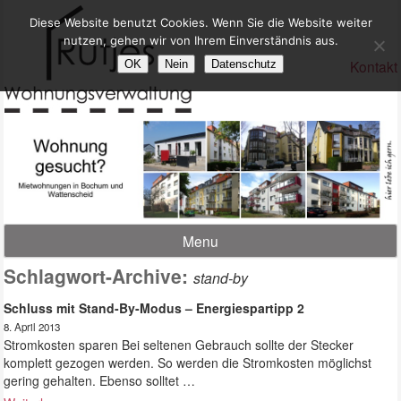
Diese Website benutzt Cookies. Wenn Sie die Website weiter
nutzen, gehen wir von Ihrem Einverständnis aus.
Kontakt
OK
Nein
Datenschutz
Menu
Schlagwort-Archive:
stand-by
Schluss mit Stand-By-Modus – Energiespartipp 2
8. April 2013
Stromkosten sparen Bei seltenen Gebrauch sollte der Stecker
komplett gezogen werden. So werden die Stromkosten möglichst
gering gehalten. Ebenso solltet …