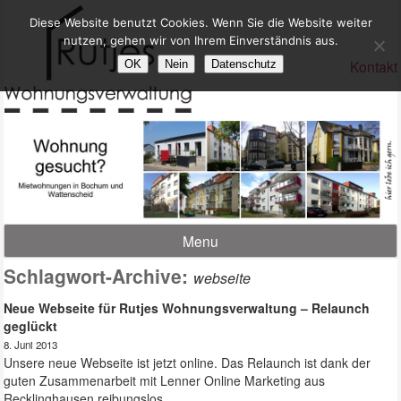
Diese Website benutzt Cookies. Wenn Sie die Website weiter
nutzen, gehen wir von Ihrem Einverständnis aus.
Kontakt
OK
Nein
Datenschutz
Menu
Schlagwort-Archive:
webseite
Neue Webseite für Rutjes Wohnungsverwaltung – Relaunch
geglückt
8. Juni 2013
Unsere neue Webseite ist jetzt online. Das Relaunch ist dank der
guten Zusammenarbeit mit Lenner Online Marketing aus
Recklinghausen reibungslos …