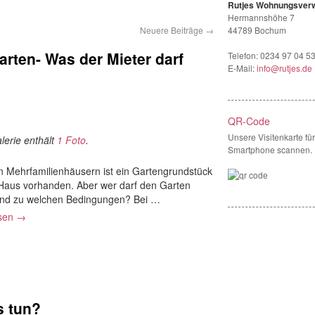
Rutjes Wohnungsverw
Hermannshöhe 7
Neuere Beiträge
→
44789 Bochum
rten- Was der Mieter darf
Telefon:
0234 97 04 53
E-Mail:
info@rutjes.de
QR-Code
Unsere Visitenkarte fü
lerie enthält
1 Foto
.
Smartphone scannen.
en Mehrfamilienhäusern ist ein Gartengrundstück
Haus vorhanden. Aber wer darf den Garten
und zu welchen Bedingungen? Bei …
esen
→
s tun?